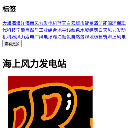
标签
大海
海
海洋
海面
风力发电机
蓝天白云
城市背景
清洁能源
环保
现
代科技
宁静
自然与工业结合
地平线
蓝色
水域
建筑
白天
风力发动
机
机器
风力发电厂
风电场
湖泊
颜色
自然景观
地标建筑
海上风电
查看更多
海上风力发电站