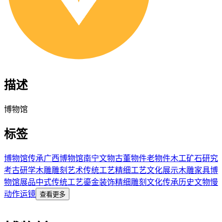
描述
博物馆
标签
博物馆
传承
广西博物馆
南宁
文物
古董
物件
老物件
木工
矿石
研究
考古
研学
木雕
雕刻艺术
传统工艺
精细工艺
文化展示
木雕家具
博
物馆展品
中式传统工艺
鎏金装饰
精细雕刻
文化传承
历史文物
慢
动作运镜
查看更多